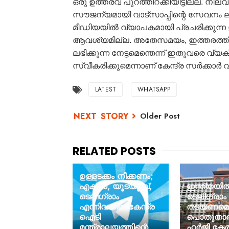
ഒരു ഉത്തരവ് പുറത്തിറക്കിയിട്ടില്ല. ന
സൗജന്യമായി വാട്സാപ്പിന്റെ സേവനം ലഭ
മീഡിയയില്‍ വ്യാപകമായി പ്രചരിക്കുന്ന 
ആവശ്യമില്ല. അതേസമയം, ഇത്തരത്തില്‍ സ
ലഭിക്കുന്ന നേട്ടമെന്തെന്ന് ഇതുവരെ വ്യക
സ്വീകരിക്കുമെന്നാണ് കേന്ദ്ര സര്‍ക്കാര്‍ 
LATEST
WHATSAPP
Older Post
ഉള്ളടക്കം നീക്കണം;
എക്‌സ്, യൂട്യൂബ്,
ഇന്ത്യയി
ടെലിഗ്രാം
ടെലിഗ്രാം
എന്നിവയ്ക്ക് കേന്ദ്ര
തടയണമെന
ഐടി
പൊതുതാ
മന്ത്രാലയത്തിന്റെ
ഹർജി കേ