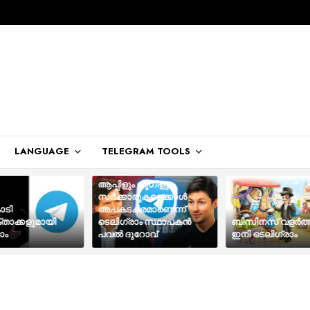
LANGUAGE
TELEGRAM TOOLS
ആപ്പിളും ഗൂഗിളും
സർക്കാരുകളെക്കാൾ
ോടി
അപകടകരമാണെന്ന്
താക്കളുമായി
ടെലിഗ്രാം സ്ഥാപകൻ
ബിസിനസ് വളര്‍ത്ത
ാം
പവൽ ദുറോവ്
ഇനി ടെലിഗ്രാം