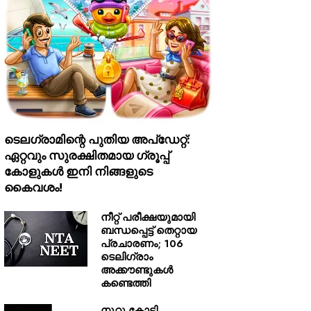
ടെലഗ്രാമിന്റെ പുതിയ അപ്‌ഡേറ്റ്:
ഏറ്റവും സുരക്ഷിതമായ ഗ്രൂപ്പ്
കോളുകൾ ഇനി നിങ്ങളുടെ
കൈവശം!
നീറ്റ് പരീക്ഷയുമായി
ബന്ധപ്പെട്ട് തെറ്റായ
പ്രചാരണം; 106
ടെലിഗ്രാം
അക്കൗണ്ടുകൾ
കണ്ടെത്തി
നൂറു കോടി