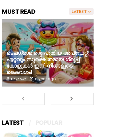
MUST READ
LATEST
ടെലഗ്രാമിന്റെ പുതിയ അപ്‌ഡേറ്റ്:
ഏറ്റവും സുരക്ഷിതമായ ഗ്രൂപ്പ്
കോളുകൾ ഇനി നിങ്ങളുടെ
കൈവശം!
a year ago
Unknown
LATEST
POPULAR