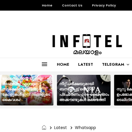
Home
Contact Us
Privacy Policy
HOME
LATEST
TELEGRAM
ടെലഗ്രാമിന്റെ പുതിയ
അപ്‌ഡേറ്റ്: ഏറ്റവും
നീറ്റ് പരീക്ഷയുമായി
സുരക്ഷിതമായ ഗ്രൂപ്പ്
ബന്ധപ്പെട്ട് തെറ്റായ
നൂറു ക
കോളുകൾ ഇനി നിങ്ങളുടെ
പ്രചാരണം; 106 ടെലിഗ്രാം
ഉപഭോക്
കൈവശം!
അക്കൗണ്ടുകൾ കണ്ടെത്തി
ടെലിഗ്ര
Latest
Whatsapp