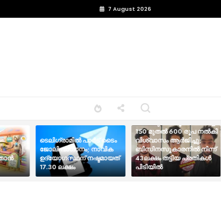
7 August 2026
ടെലിഗ്രാം വഴി ചെറിയ
ടാസ്‌കുകൾ പൂർത്തീകരിച്ച്
150 മുതൽ 600 രൂപ നൽകി
ടെ​ലി​ഗ്രാ​മി​ൽ പാ​ർ​ട് ടൈം​
വിശ്വാസം ആർജിച്ചു;
ജോലി വാഗ്ദാനം; നാവിക
ബിസിനസുകാരനിൽ നിന്ന്
ാന്‍
ഉദ്യോഗസ്ഥന് നഷ്ടമായത്
43ലക്ഷം തട്ടിയ പ്രതികൾ
17.30 ലക്ഷം
പിടിയിൽ