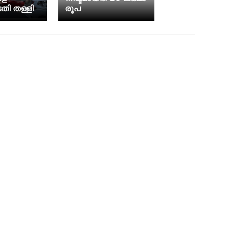
ി തള്ളി
രൂപ