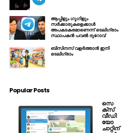
ആപ്പിളും ഗൂഗിളും
സർക്കാരുകളെക്കാൾ
അപകടകരമാണെന്ന് ടെലിഗ്രാം
സ്ഥാപകൻ പവൽ ദുറോവ്
ബിസിനസ് വളര്‍ത്താന്‍ ഇനി
ടെലിഗ്രാം
Popular Posts
സെ
ക്സ്
വീഡി
യോ
ചാറ്റിന്