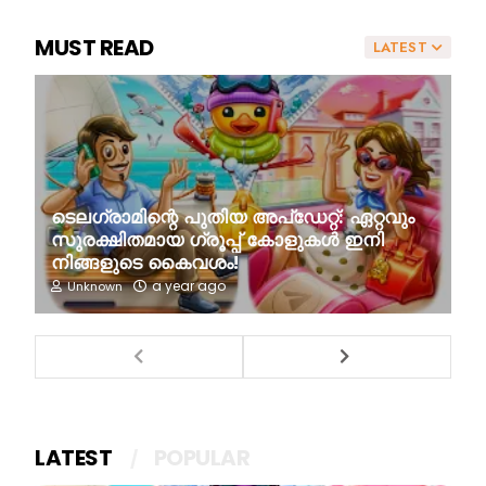
MUST READ
LATEST
ടെലഗ്രാമിന്റെ പുതിയ അപ്‌ഡേറ്റ്: ഏറ്റവും
സുരക്ഷിതമായ ഗ്രൂപ്പ് കോളുകൾ ഇനി
നിങ്ങളുടെ കൈവശം!
a year ago
Unknown
LATEST
POPULAR