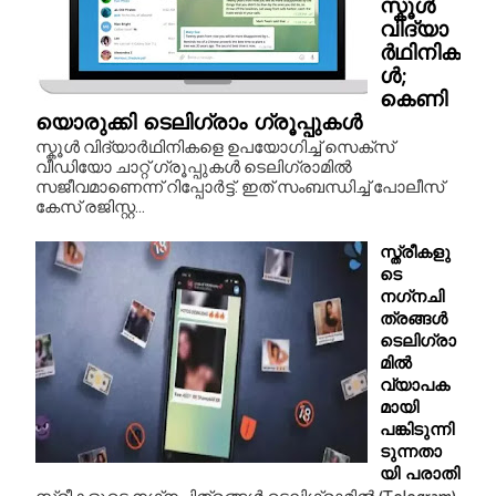
സ്കൂൾ
വിദ്യാ
ർഥിനിക
ൾ;
കെണി
യൊരുക്കി ടെലിഗ്രാം ഗ്രൂപ്പുകൾ
സ്കൂൾ വിദ്യാർഥിനികളെ ഉപയോഗിച്ച് സെക്സ്
വീഡിയോ ചാറ്റ് ഗ്രൂപ്പുകൾ ടെലിഗ്രാമിൽ
സജീവമാണെന്ന് റിപ്പോർട്ട്. ഇത് സംബന്ധിച്ച് പോലീസ്
കേസ് രജിസ്റ്റ...
സ്ത്രീകളു
ടെ
നഗ്‌നചി
ത്രങ്ങള്‍
ടെലിഗ്രാ
മില്‍
വ്യാപക
മായി
പങ്കിടുന്നി
ടുന്നതാ
യി പരാതി