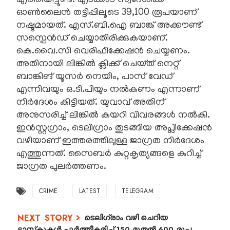
എത്തിയിട്ടുണ്ട്. എടക്കാട് സ്വദേശിക്ക്
ഓൺലൈൻ തട്ടിപ്പിലൂടെ 39,100 രൂപയാണ്
നഷ്ടമായത്. എസ്.ബി.ഐ ബാങ്ക് അക്കൗണ്ട്
സസ്പെൻഡ് ചെയ്യാതിരിക്കുകയാണ്.
കെ.വൈ.സി വെരിഫിക്കേഷൻ ചെയ്യണം.
അതിനായി ലിങ്കിൽ ക്ലിക്ക് ചെയ്‌ത്‌ നെറ്റ്
ബാങ്കിങ് യൂസർ നെയിം, പാസ് വേഡ്‌
എന്നിവയും ഒ.ടി.പിയും നൽകണം എന്നാണ്
നിർദേശം കിട്ടിയത്. യുവാവ് അതിന്
അനുസരിച്ച് ലിങ്കിൽ കയറി വിവരങ്ങൾ നൽകി.
ഇൻസ്റ്റഗ്രാം, ടെലിഗ്രാം തുടങ്ങിയ അപ്ലിക്കേഷൻ
വഴിയാണ് ഇത്തരത്തിലുള്ള ജാഗ്രത നിർദേശം
എത്തുന്നത്. സൈബർ കുറ്റകൃത്യങ്ങളെ കുറിച്ച്
ജാഗ്രത പുലർത്തണം.
CRIME
LATEST
TELEGRAM
ടെലിഗ്രാം വഴി ചെറിയ
ടാസ്‌കുകൾ പൂർത്തീകരിച്ച് 150 മുതൽ 600 രൂപ