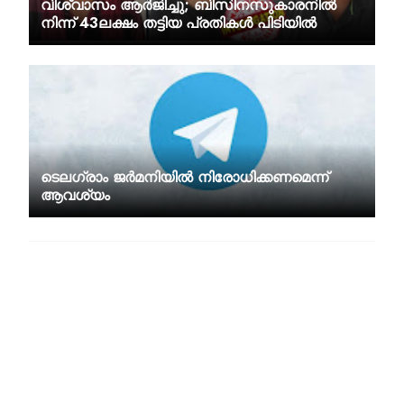
വിശ്വാസം ആർജിച്ചു; ബിസിനസുകാരനിൽ
നിന്ന് 43ലക്ഷം തട്ടിയ പ്രതികൾ പിടിയിൽ
ടെലഗ്രാം ജർമനിയിൽ നിരോധിക്കണമെന്ന്​
ആവശ്യം