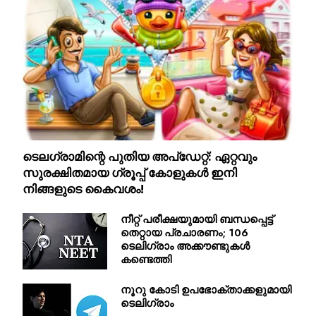
ടെലഗ്രാമിന്റെ പുതിയ അപ്‌ഡേറ്റ്: ഏറ്റവും
സുരക്ഷിതമായ ഗ്രൂപ്പ് കോളുകൾ ഇനി
നിങ്ങളുടെ കൈവശം!
നീറ്റ് പരീക്ഷയുമായി ബന്ധപ്പെട്ട്
തെറ്റായ പ്രചാരണം; 106
ടെലിഗ്രാം അക്കൗണ്ടുകൾ
കണ്ടെത്തി
നൂറു കോടി ഉപഭോക്താക്കളുമായി
ടെലിഗ്രാം