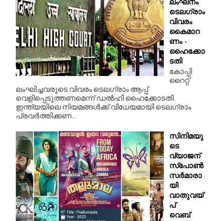
ലംഘനം
ടെലഗ്രാം
വിവരം
കൈമാറ
ണം -
ഹൈക്കോ
ടതി
കോപ്പി
റൈറ്റ്
ലംഘിച്ചവരുടെ വിവരം ടെലഗ്രാം ആപ്പ്
വെളിപ്പെടുത്തണമെന്ന് ഡൽഹി ഹൈക്കോടതി.
ഇന്ത്യയിലെ നിയമങ്ങൾക്ക് വിധേയമായി ടെലഗ്രാം
പ്രവർത്തിക്കണ...
സിനിമയു
ടെ
വ്യാജന്‌
സ്‌പോൺ
സർമാരാ
യി
വാതുവയ്‌
പ്‌
വെബ്‌