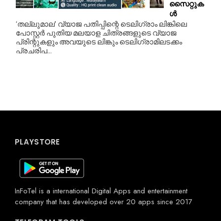
സൈറ്റുക
ൾ
‘തല്ലുമാല’ വ്യാജ പതിപ്പിന്റെ ടെലിഗ്രാം ലിങ്കിലെ
പോസ്റ്റർ പുതിയ മലയാള ചിത്രങ്ങളുടെ വ്യാജ
പ്രിന്റുകളും അവയുടെ ലിങ്കും ടെലിഗ്രാമിലടക്കം
പ്രചരിപ...
PLAYSTORE
InFoTel is a international Digital Apps and entertainment
company that has developed over 20 apps since 2017