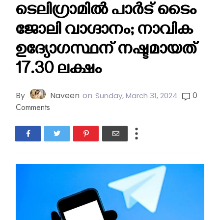
ടെ​ലി​ഗ്രാ​മി​ൽ പാ​ർ​ട് ടൈം​
ജോലി വാഗ്ദാനം; നാവിക
ഉദ്യോഗസ്ഥന് നഷ്ടമായത്
17.30 ലക്ഷം
By
Naveen
on
0
Sunday, March 31, 2024
Comments