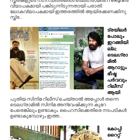
സ്ത്രീകളുടെ നഗ്‌നചിത്രങ്ങള്‍ ടെലിഗ്രാമില്‍ (Telegram)
വ്യാപകമായി പങ്കിടുന്നിടുന്നതായി പരാതി.
ലോകവ്യാപകമായി ഇത്തരത്തില്‍ ആയിരക്കണക്കിനു
സ്ത്ര...
ട്രയിലർ
പോലും
ഇറങ്ങിയി
ല്ല;
ടെലഗ്രാ
മിൽ
ആറാട്ടും
ഭീഷ്മ
പർവവും
റിലീസ്
ആയി
പുതിയ സിനിമ റിലീസ് ചെയ്താൽ അപ്പോൾ തന്നെ
ടെലഗ്രാമിൽ സിനിമ അന്വേഷിക്കുന്ന കുറേ
പേരെങ്കിലും ഉണ്ടാകും. പൈറസിക്കെതിരെ നടപടികൾ
ഉണ്ടാകുമ്പോഴും ഇത്ത...
കോപ്പി
റൈറ്റ്