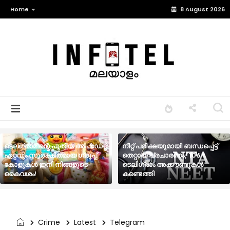
Home
8 August 2026
ടെലഗ്രാമിന്റെ പുതിയ അപ്‌ഡേറ്റ്:
നീറ്റ് പരീക്ഷയുമായി ബന്ധപ്പെട്ട്
ഏറ്റവും സുരക്ഷിതമായ ഗ്രൂപ്പ്
തെറ്റായ പ്രചാരണം; 106
കോളുകൾ ഇനി നിങ്ങളുടെ
ടെലിഗ്രാം അക്കൗണ്ടുകൾ
കൈവശം!
കണ്ടെത്തി
Crime
Latest
Telegram