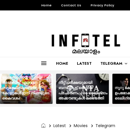
Home
Contact Us
Privacy Policy
HOME
LATEST
TELEGRAM
ടെലഗ്രാമിന്റെ പുതിയ
അപ്‌ഡേറ്റ്: ഏറ്റവും
നീറ്റ് പരീക്ഷയുമായി
സുരക്ഷിതമായ ഗ്രൂപ്പ്
ബന്ധപ്പെട്ട് തെറ്റായ
നൂറു ക
കോളുകൾ ഇനി നിങ്ങളുടെ
പ്രചാരണം; 106 ടെലിഗ്രാം
ഉപഭോക്
കൈവശം!
അക്കൗണ്ടുകൾ കണ്ടെത്തി
ടെലിഗ്ര
Latest
Movies
Telegram