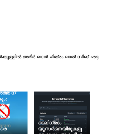
ക്കുള്ളിൽ അമീർ ഖാൻ ചിത്രം ലാൽ സിങ് ഛദ്ദ
ത്തിന്
ും;
്‍
ക്കിയ
ടെലിഗ്രാം
ിരെ
യൂസർനെയിമുകളു