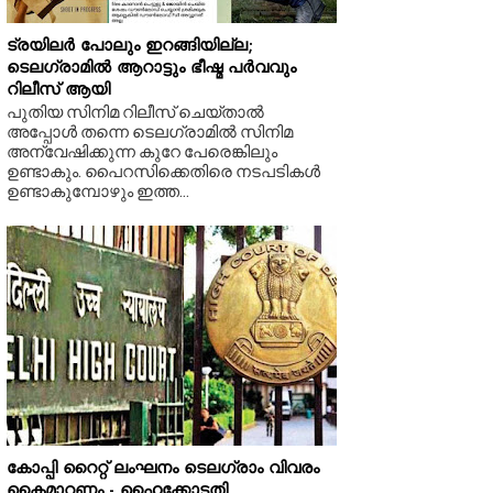
ട്രയിലർ പോലും ഇറങ്ങിയില്ല;
ടെലഗ്രാമിൽ ആറാട്ടും ഭീഷ്മ പർവവും
റിലീസ് ആയി
പുതിയ സിനിമ റിലീസ് ചെയ്താൽ
അപ്പോൾ തന്നെ ടെലഗ്രാമിൽ സിനിമ
അന്വേഷിക്കുന്ന കുറേ പേരെങ്കിലും
ഉണ്ടാകും. പൈറസിക്കെതിരെ നടപടികൾ
ഉണ്ടാകുമ്പോഴും ഇത്ത...
കോപ്പി റൈറ്റ് ലംഘനം ടെലഗ്രാം വിവരം
കൈമാറണം - ഹൈക്കോടതി