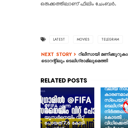
ഒരുക്കത്തിലാണ്‌ ഫിലിം ചേംബർ.
LATEST
MOVIES
TELEGRAM
റിലീസായി മണിക്കൂറുകൾ
ടൊറന്റിലും ടെലിഗ്രാമിലുമെത്തി
വലിയ നാശ
കാരണമാക
സ്‌പെയ്‌നില
@FIFA എന്ന
ടെലിഗ്രാം
ടെലിഗ്രാം
നിര്‍ത്തലാ
യൂസർനെയിം വിറ്റ്
കോടതി
പോയത് 7.6 കോടി
വിധിക്കെത