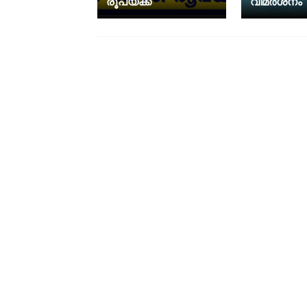
രൂപയ്ക്ക്
വിമര്‍ശനം