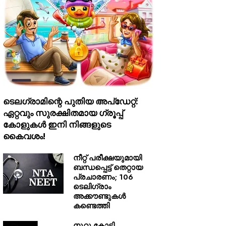
ടെലഗ്രാമിന്റെ പുതിയ അപ്‌ഡേറ്റ്:
ഏറ്റവും സുരക്ഷിതമായ ഗ്രൂപ്പ്
കോളുകൾ ഇനി നിങ്ങളുടെ
കൈവശം!
നീറ്റ് പരീക്ഷയുമായി
ബന്ധപ്പെട്ട് തെറ്റായ
പ്രചാരണം; 106
ടെലിഗ്രാം
അക്കൗണ്ടുകൾ
കണ്ടെത്തി
നൂറു കോടി