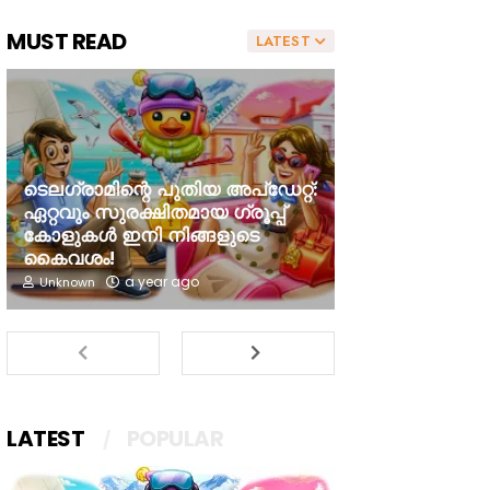
MUST READ
LATEST
ടെലഗ്രാമിന്റെ പുതിയ അപ്‌ഡേറ്റ്:
ഏറ്റവും സുരക്ഷിതമായ ഗ്രൂപ്പ്
കോളുകൾ ഇനി നിങ്ങളുടെ
കൈവശം!
a year ago
Unknown
LATEST
POPULAR