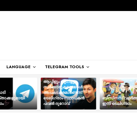
LANGUAGE
TELEGRAM TOOLS
ആപ്പിളും ഗൂഗിളും
സർക്കാരുകളെക്കാൾ
ോടി
അപകടകരമാണെന്ന്
താക്കളുമായി
ടെലിഗ്രാം സ്ഥാപകൻ
ബിസിനസ് വളര്‍ത്ത
ാം
പവൽ ദുറോവ്
ഇനി ടെലിഗ്രാം