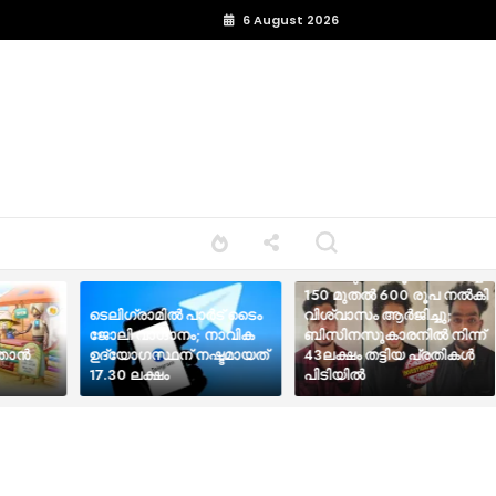
6 August 2026
ടെലിഗ്രാം വഴി ചെറിയ
ടാസ്‌കുകൾ പൂർത്തീകരിച്ച്
150 മുതൽ 600 രൂപ നൽകി
ടെ​ലി​ഗ്രാ​മി​ൽ പാ​ർ​ട് ടൈം​
വിശ്വാസം ആർജിച്ചു;
ജോലി വാഗ്ദാനം; നാവിക
ബിസിനസുകാരനിൽ നിന്ന്
ാന്‍
ഉദ്യോഗസ്ഥന് നഷ്ടമായത്
43ലക്ഷം തട്ടിയ പ്രതികൾ
17.30 ലക്ഷം
പിടിയിൽ