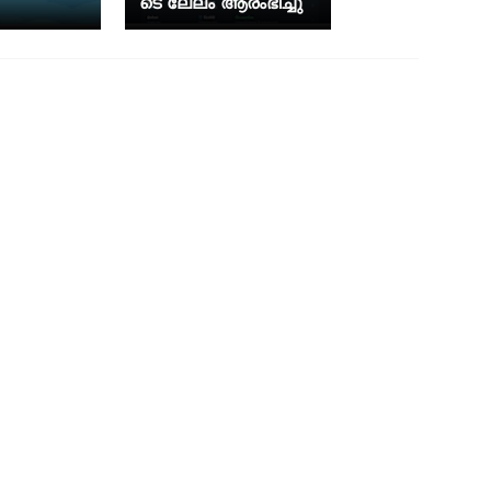
ടെ ലേലം ആരംഭിച്ചു